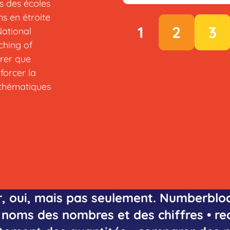
 des écoles
ns en étroite
1
2
3
National
ching of
rer que
forcer la
thématiques
 oui, mais pas seulement. Numberbloc
s noms des nombres et des chiffres • re