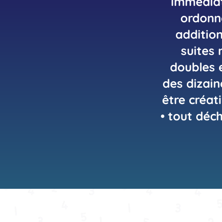
immédiat
ordonn
addition
suites 
doubles e
des dizai
être créat
• tout déc