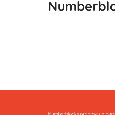
Numberbl
Numberblocks propose un parc