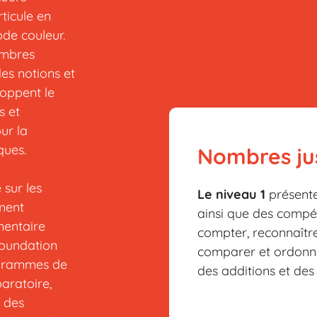
ticule en
ode couleur.
ombres
es notions et
oppent le
s et
ur la
ues.
Nombres ju
 sur les
Le niveau 1
présente
ement
ainsi que des comp
mentaire
compter, reconnaître
Foundation
comparer et ordonne
rogrammes de
des additions et des
aratoire,
u des