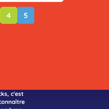
4
5
ks, c'est
connaître