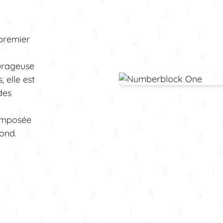
premier
ourageuse
, elle est
des
composée
rond.