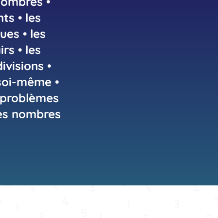
nombres •
s • les
ues • les
rs • les
ivisions •
soi-même •
s problèmes
les nombres