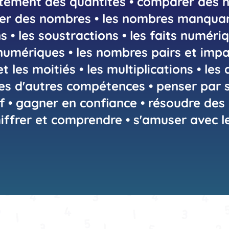
ement des quantités • comparer des 
er des nombres • les nombres manquant
s • les soustractions • les faits numériq
numériques • les nombres pairs et impai
t les moitiés • les multiplications • les d
nes d'autres compétences • penser par 
if • gagner en confiance • résoudre de
hiffrer et comprendre • s'amuser avec 