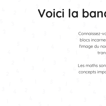
Voici la ba
Connaissez-v
blocs incarne
l'image du nom
tran
Les maths sont
concepts impor